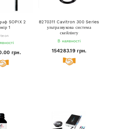
15
ограф SOPIX 2
8270311 Cavitron 300 Series
змір 1
ультразвукова система
скейлінгу
cteon
В наявності
явності
154283.19 грн.
.00 грн.