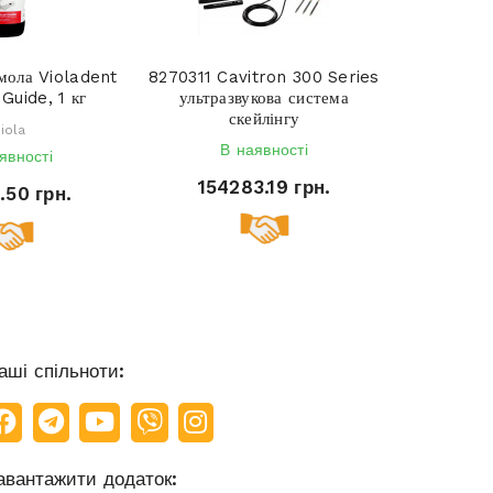
смола Violadent
8270311 Cavitron 300 Series
 Guide, 1 кг
ультразвукова система
скейлінгу
iola
В наявності
явності
154283.19 грн.
.50 грн.
аші спільноти:
авантажити додаток: