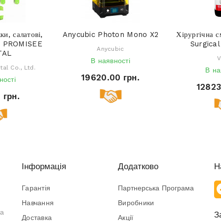
ки, салатові,
Anycubic Photon Mono X2
Хірургічна 
т. PROMISEE
Surgical
Anycubic
TAL
V
В наявності
al Co., Ltd.
В на
19620.00 грн.
ності
12823
 грн.
Інформація
Додатково
Н
Гарантія
Партнерська Програма
Навчання
Виробники
та
З
Доставка
Акції