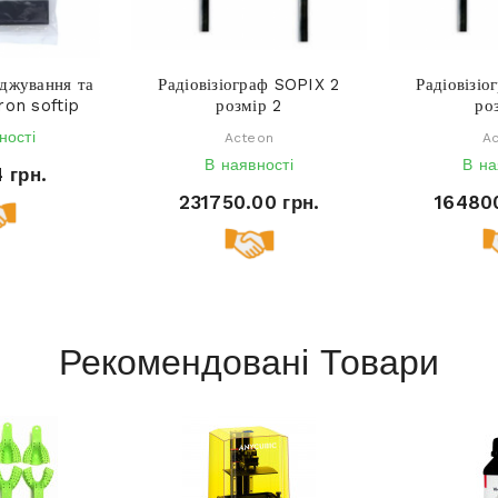
джування та
Радіовізіограф SOPIX 2
Радіовізі
ron softip
розмір 2
ро
ності
Acteon
A
В наявності
В на
4 грн.
231750.00 грн.
164800
Рекомендовані Товари