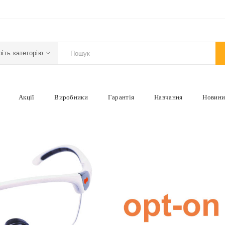
іть категорію
Акції
Виробники
Гарантія
Навчання
Новин