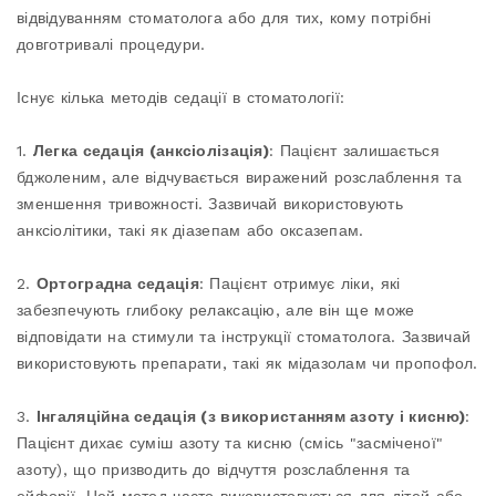
відвідуванням стоматолога або для тих, кому потрібні
довготривалі процедури.
Існує кілька методів седації в стоматології:
1.
Легка седація (анксіолізація)
: Пацієнт залишається
бджоленим, але відчувається виражений розслаблення та
зменшення тривожності. Зазвичай використовують
анксіолітики, такі як діазепам або оксазепам.
2.
Ортоградна седація
: Пацієнт отримує ліки, які
забезпечують глибоку релаксацію, але він ще може
відповідати на стимули та інструкції стоматолога. Зазвичай
використовують препарати, такі як мідазолам чи пропофол.
3.
Інгаляційна седація (з використанням азоту і кисню)
:
Пацієнт дихає суміш азоту та кисню (смісь "засміченої"
азоту), що призводить до відчуття розслаблення та
ейфорії. Цей метод часто використовується для дітей або