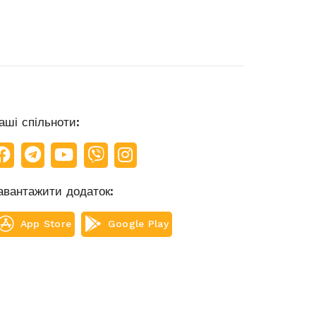
аші спільноти:
авантажити додаток:
App Store
Google Play