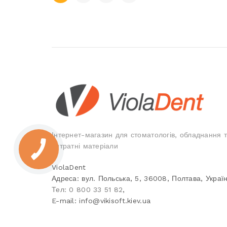
Інтернет-магазин для стоматологів, обладнання 
витратні матеріали
ViolaDent
Адреса:
вул. Польська, 5
,
36008
,
Полтава, Украї
Тел:
0 800 33 51 82
,
E-mail:
info@vikisoft.kiev.ua