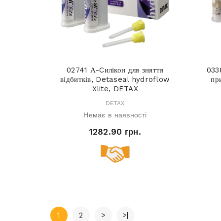
02741 А-Cилікон для зняття
033
відбитків, Detaseal hydroflow
пр
Xlite, DETAX
DETAX
Немає в наявності
1282.90 грн.
1
2
>
>|