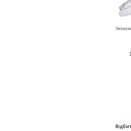
Змішува
Відби