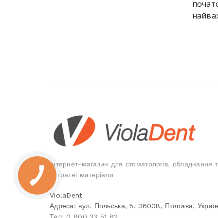
почато
найва
Інтернет-магазин для стоматологів, обладнання 
витратні матеріали
ViolaDent
Адреса:
вул. Польська, 5
,
36008
,
Полтава, Украї
Тел:
0 800 33 51 82
,