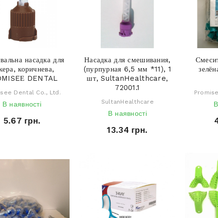
вальна насадка для
Насадка для смешивания,
Смесит
кера, коричнева,
(пурпурная 6,5 мм *11), 1
зелё
OMISEЕ DENTAL
шт, SultanHealthcare,
72001.1
see Dental Co., Ltd.
Promise
SultanHealthcare
В наявності
В
В наявності
5.67 грн.
13.34 грн.