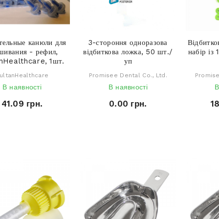
тельные канюли для
3-стороння одноразова
Відбитков
шивания - рефил,
відбиткова ложка, 50 шт./
набір із
nHealthcare, 1шт.
уп
ultanHealthcare
Promisee Dental Co., Ltd.
Promise
В наявності
В наявності
В
41.09 грн.
0.00 грн.
1