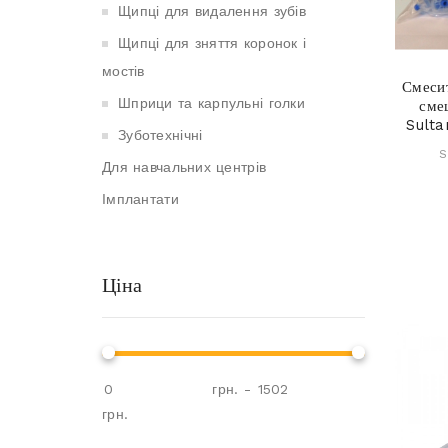
Щипці для видалення зубів
Щипці для зняття коронок і
мостів
Смеси
Шприци та карпульні голки
сме
Sulta
Зуботехнічні
S
Для навчальних центрів
Імплантати
Ціна
грн.
-
грн.