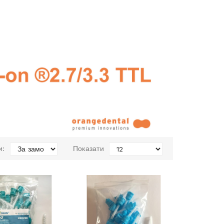
и:
Показати