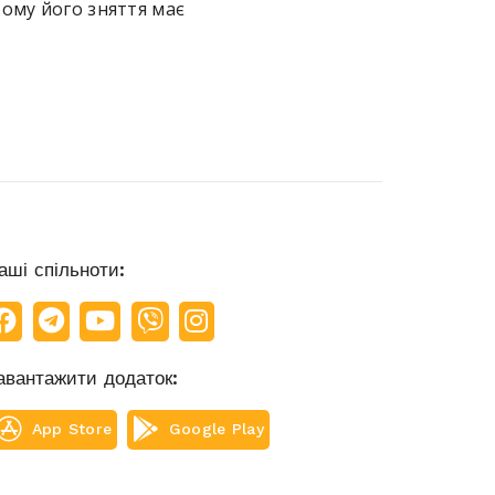
тому його зняття має
аші спільноти:
авантажити додаток:
App Store
Google Play