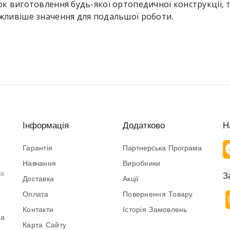
к виготовлення будь-якої ортопедичної конструкції, 
жливіше значення для подальшої роботи.
Інформація
Додатково
Н
Гарантія
Партнерська Програма
Навчання
Виробники
та
З
Доставка
Акції
Оплата
Повернення Товару
Контакти
Історія Замовлень
на
Карта Сайту