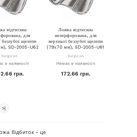
ка відтискна
Ложка відтискна
рфорована, для
неперфорована, для
ї беззубої щелепи
верхньої беззубої щелепи
мм), SD-2005-U62
(79х70 мм), SD-2005-U61
Surgicon
Surgicon
є в наявності
Немає в наявності
72.66 грн.
172.66 грн.
>|
жа. Відбиток – це