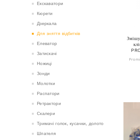
Екскаватори
Кюрети
Дзеркала
Для зняття відбитків
Змішу
Елеватор
клі
PR
Затискачі
Promi
Ножиці
Зонди
Молотки
Распатори
Ретрактори
Скалери
Тримачі голок, кусачки, долото
Шпателя