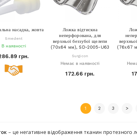
льна насадка, жовта
Ложка відтискна
Лож
неперфорована, для
непе
Smedent
верхньої беззубої щелепи
верхньо
В наявності
(70х64 мм), SD-2005-U63
(76х67 
286.89 грн.
Surgicon
Немає в наявності
Нема
172.66 грн.
1
1
2
3
>
ток
– це негативне відображення тканин протезного ло