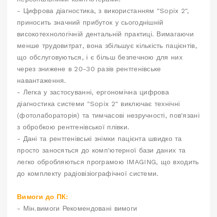
- Цифрова діагностика, з використанням "Sopix 2",
приносить значний прибуток у сьогоднішній
високотехнологічній дентальній практиці. Вимагаючи
менше трудовитрат, вона збільшує кількість пацієнтів,
що обслуговуються, і є більш безпечною для них
через знижене в 20-30 разів рентгенівське
навантаження.
- Легка у застосуванні, ергономічна цифрова
діагностика системи "Sopix 2" виключає технічні
(фотолабораторія) та тимчасові незручності, пов'язані
з обробкою рентгенівської плівки.
- Дані та рентгенівські знімки пацієнта швидко та
просто заносяться до комп'ютерної бази даних та
легко обробляються програмою IMAGING, що входить
до комплекту радіовізіографічної системи.
Вимоги до ПК:
- Мін.вимоги Рекомендовані вимоги