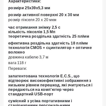
Характеристики:
розміри 25x39х5,3 мм
розмір активної поверхні 20 х 30 мм
розмір пікселя 20 х 20 мкм
час отримання знімку 2,5 с
кількість пікселів 1,5 Мп
теоретична роздільна здатність 25 пл/мм
ефективна роздільна здатність 18 пл/мм
технологія CMOS + сцинтилятор + оптичне
волокно
довжина кабелю 3,7 м
вага 118 г
Переваги:
запатентована технологія E.C.S., що
відтворює високоефективні зображення з
низьким рівнем перешкод, які зчитуються і
передаються на комп'ютер через
стандартний USB-порт
сумісний з усіма портативними і
стаціонарними персональними