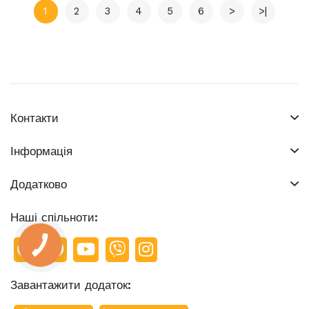
1
2
3
4
5
6
>
>|
Контакти
Інформація
Додатково
Наші спільноти:
КНОПКА
ЗВ'ЯЗКУ
Завантажити додаток: