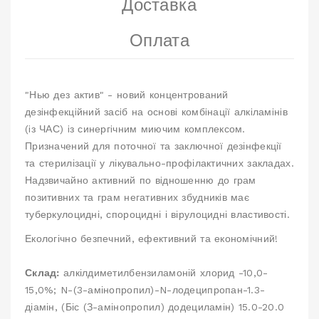
Доставка
Оплата
"Нью дез актив" - новий концентрований
дезiнфекцiйний засiб на основi комбiнацiї алкiламiнiв
(iз ЧАС) iз синергiчним миючим комплексом.
Призначений для поточної та заключної дезінфекції
та стерилізації у лікувально-профілактичних закладах.
Надзвичайно активний по вiдношенню до грам
позитивних та грам негативних збудникiв має
туберкулоцидні, спороцидні і вірулоцидні властивості.
Екологічно безпечний, ефективний та економічний!
Склад:
алкілдиметилбензиламоній хлорид -10,0-
15,0%; N-(3-амінопропил)-N-лодеципропан-1.3-
діамін, (Біс (З-амінопропил) додециламін) 15.0-20.0